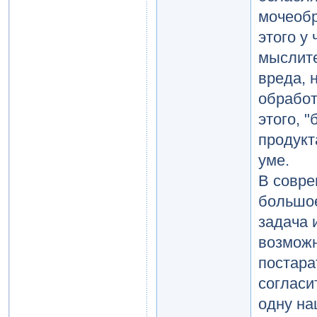
мочеобр
этого у
мыслите
вреда, 
обработ
этого, 
продукт
уме.
В совре
большое
задача 
возможн
постара
согласи
одну на