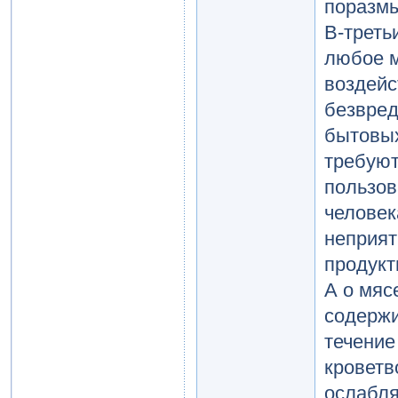
поразмы
В-треть
любое м
воздейс
безвред
бытовых
требуют
пользов
человек
неприят
продукт
А о мяс
содержи
течение
кроветв
ослабля