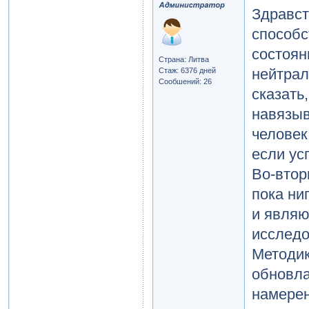
Здравст
способс
состоян
Страна: Литва
нейтрал
Стаж: 6376 дней
Сообшений: 26
сказать
навязыв
человек
если усп
Во-втор
пока ни
и являю
исследо
Методик
обновла
намерен