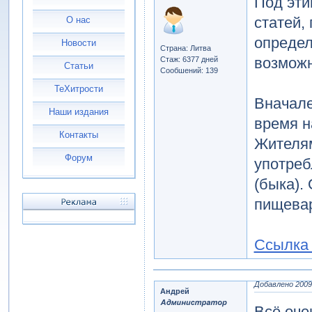
Под эти
статей,
О нас
определ
Новости
Страна: Литва
возможн
Стаж: 6377 дней
Статьи
Сообшений: 139
ТеХитрости
Вначале
Наши издания
время н
Контакты
Жителям
Форум
употреб
(быка).
пищевар
Ссылка 
Добавлено 2009-
Андрей
Всё оче