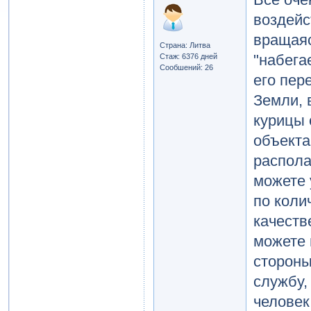
воздейс
вращаяс
Страна: Литва
"набега
Стаж: 6376 дней
Сообшений: 26
его пер
Земли, 
курицы 
объекта
распола
можете 
по коли
качеств
можете 
стороны
службу,
человек