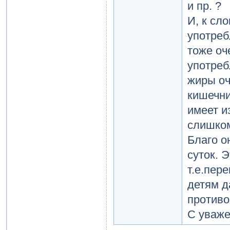
и пр. ?
И, к сло
употреб
тоже оч
употреб
жиры оч
кишечни
имеет и
слишком
Благо о
суток. 
т.е.пер
детям д
противо
С уваже