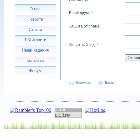
О нас
Email друга:
*
Новости
Защита от спама
Статьи
ТеХитрости
Защитный код:
*
Наши издания
Контакты
Форум
Вернуться
Вверх