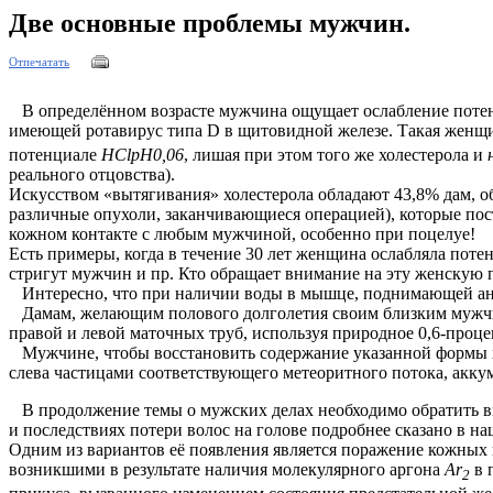
Две основные проблемы мужчин.
Отпечатать
В определённом возрасте мужчина ощущает ослабление потенции
имеющей ротавирус типа D в щитовидной железе. Такая женщ
потенциале
HClpH0,06
, лишая при этом того же холестерола и
реального отцовства).
Искусством «вытягивания» холестерола обладают 43,8% дам, 
различные опухоли, заканчивающиеся операцией), которые пос
кожном контакте с любым мужчиной, особенно при поцелуе!
Есть примеры, когда в течение 30 лет женщина ослабляла пот
стригут мужчин и пр. Кто обращает внимание на эту женскую 
Интересно, что при наличии воды в мышце, поднимающей анус
Дамам, желающим полового долголетия своим близким мужчина
правой и левой маточных труб, используя природное 0,6-проц
Мужчине, чтобы восстановить содержание указанной формы хо
слева частицами соответствующего метеоритного потока, акк
В продолжение темы о мужских делах необходимо обратить в
и последствиях потери волос на голове подробнее сказано в на
Одним из вариантов её появления является поражение кожных
возникшими в результате наличия молекулярного аргона
Ar
в 
2