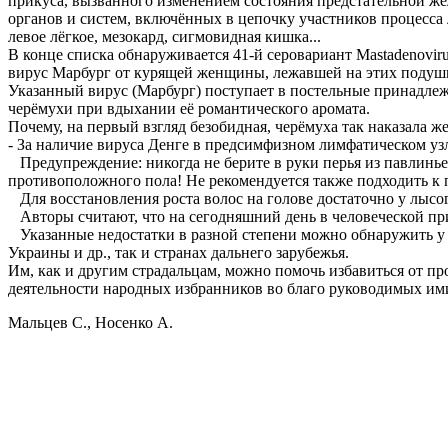
прикуса, вызванного изменением состояния предстательной же
органов и систем, включённых в цепочку участников процесс
левое лёгкое, мезокард, сигмовидная кишка...
В конце списка обнаруживается 41-й серовариант Mastadenovir
вирус Марбург от курящей женщины, лежавшей на этих подушках
Указанный вирус (Марбург) поступает в постельные принадле
черёмухи при вдыхании её романтического аромата.
Почему, на первый взгляд безобидная, черёмуха так наказала 
- За наличие вируса Денге в предсимфизном лимфатическом узл
Предупреждение: никогда не берите в руки перья из павлинье
противоположного пола! Не рекомендуется также подходить к п
Для восстановления роста волос на голове достаточно у лысог
Авторы считают, что на сегодняшний день в человеческой при
Указанные недостатки в разной степени можно обнаружить у 
Украины и др., так и странах дальнего зарубежья.
Им, как и другим страдальцам, можно помочь избавиться от про
деятельности народных избранников во благо руководимых ими
Мальцев С., Носенко А.