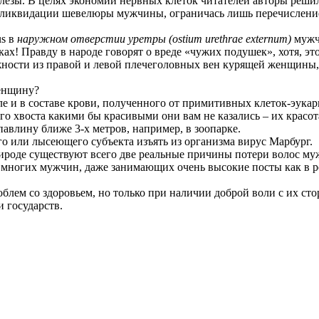
лезы. В целях экономии нервных клеток читателей авторы реши
а ликвидации шевелюры мужчины, ограничась лишь перечисление
us в
наружном отверстии уретры (ostium urethrae externum)
мужч
! Правду в народе говорят о вреде «чужих подушек», хотя, это
жности из правой и левой плечеголовных вен курящей женщины,
женщину?
е и в составе крови, полученного от примитивных клеток-эукари
го хвоста какими бы красивыми они вам не казались – их красо
авлину ближе 3-х метров, например, в зоопарке.
о или лысеющего субъекта изъять из организма вирус Марбург.
роде существуют всего две реальные причины потери волос мужч
многих мужчин, даже занимающих очень высокие посты как в р
блем со здоровьем, но только при наличии доброй воли с их сто
 государств.