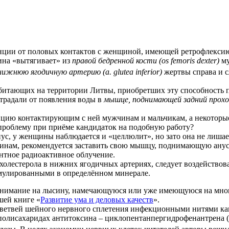
 от половых контактов с женщиной, имеющей ретрофлексию матки
ина «вытягивает» из
правой бедренной кости (os femoris dexter)
му
нижнюю ягодичную артерию (a. glutea inferior)
жертвы справа и с
обитающих на территории Литвы, приобретших эту способность 
традали от появления воды в
мышце, поднимающей задний проход 
енцию контактирующим с ней мужчинам и мальчикам, а некоторые
проблему при приёме кандидаток на подобную работу?
, у женщины наблюдается и «целлюлит», но зато она не лишае
м, рекомендуется заставить свою мышцу, поднимающую анус, из
ентное радиоактивное облучение.
лестерола в нижних ягодичных артериях, следует воздействов
умулированными в определённом минерале.
нимание на лысину, намечающуюся или уже имеющуюся на много
шей книге «
Развитие ума и деловых качеств
».
 ветвей шейного нервного сплетения инфекционными нитями кап
полисахаридах антитоксина – циклопентанпергидрофенантрена (