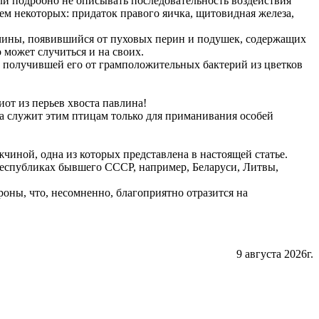
ли подробно не описывать последовательность воздействия
м некоторых: придаток правого яичка, щитовидная железа,
ины, появившийся от пуховых перин и подушек, содержащих
 может случиться и на своих.
 получившей его от грамположительных бактерий из цветков
от из перьев хвоста павлина!
та служит этим птицам только для приманивания особей
иной, одна из которых представлена в настоящей статье.
еспубликах бывшего СССР, например, Беларуси, Литвы,
роны, что, несомненно, благоприятно отразится на
9 августа 2026г.