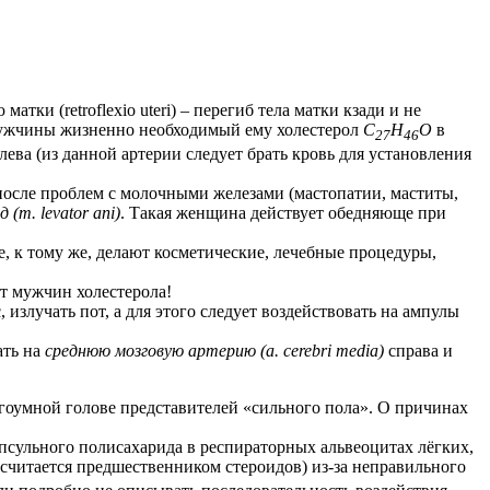
 (retroflexio uteri) – перегиб тела матки кзади и не
жчины жизненно необходимый ему холестерол
C
H
O
в
27
46
лева (из данной артерии следует брать кровь для установления
после проблем с молочными железами (мастопатии, маститы,
(m. levator ani)
. Такая женщина действует обедняюще при
, к тому же, делают косметические, лечебные процедуры,
т мужчин холестерола!
лучать пот, а для этого следует воздействовать на ампулы
ать на
среднюю мозговую артерию (a. cerebri media)
справа и
умной голове представителей «сильного пола». О причинах
сульного полисахарида в респираторных альвеоцитах лёгких,
считается предшественником стероидов) из-за неправильного