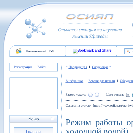
Пользователей: 158
Регистрация
Войти
Предыдущая
Следующая
В избранное
Версия для печати
Обсудить
Размер текста:
Цвет текста:
Ссылка на статью:
https://www.osijap.ru/statji/v
Режим работы ор
холодной водой)
Главная