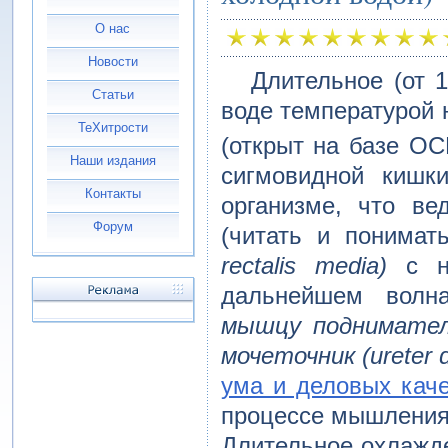
О нас
Новости
Длительное (от 13
Статьи
воде температурой 
ТеХитрости
(открыт на базе ОС
Наши издания
сигмовидной кишк
Контакты
организме, что в
Форум
(читать и понимат
rectalis media)
с но
дальнейшем волна
мышцу подниматель 
мочеточник (ureter d
ума и деловых кач
процессе мышления
Длительное охлажде