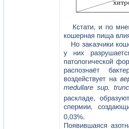
Кстати, и по мнен
кошерная пища влия
Но заказчики коше
у них разрушаетс
патологической фор
распознаёт бакт
воздействует на
ве
medullare sup. trunc
раскладе, образуют
спермии, создающ
0,03%.
Появившаяся азотн