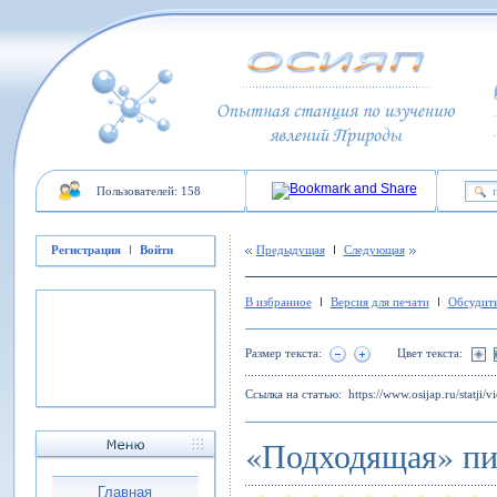
Пользователей: 158
Регистрация
Войти
Предыдущая
Следующая
В избранное
Версия для печати
Обсудить
Размер текста:
Цвет текста:
Ссылка на статью:
https://www.osijap.ru/statji/v
«Подходящая» п
Главная