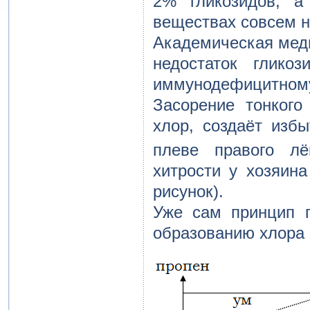
2% гликозидов, а
веществах совсем н
Академическая медиц
недостаток глико
иммунодефицитному
Засорение тонког
хлор, создаёт изб
плеве правого лё
хитрости у хозяина
рисунок).
Уже сам принцип п
образованию хлора 