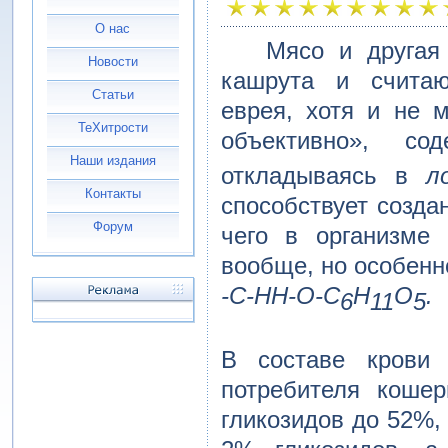
О нас
Мясо и другая п
Новости
кашрута и счита
Статьи
еврея, хотя и не 
ТеХитрости
объективно», с
Наши издания
откладываясь в
л
Контакты
способствует созда
Форум
чего в организме 
вообще, но особенн
-C-НН-О-С
Н
О
.
6
11
5
В составе кров
потребителя коше
гликозидов до 52%,